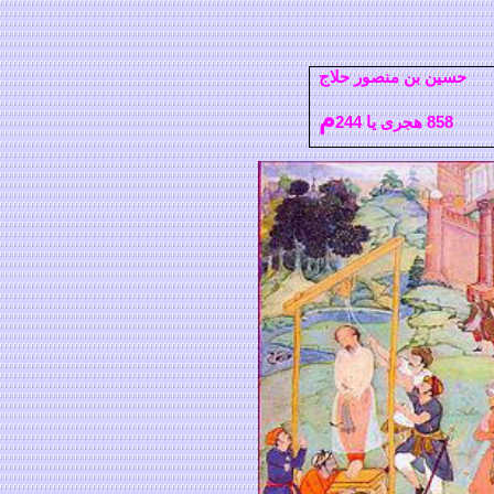
حسین بن منصور حلاج
م
858 هجری یا 244