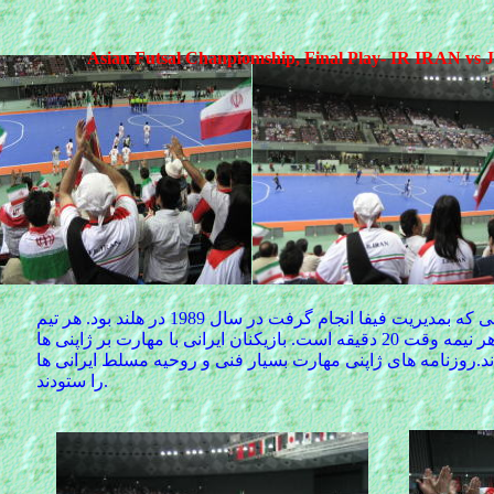
Asian Futsal Chanpiomship, Final Play- IR IRAN vs
فوتسال، فوتبال درون سالن، بازی که تاریخ چندان طولانی ندارد. اولین مسابقه جهانی که بمدیریت فیفا انجام گرفت در سال 1989 در هلند بود. هر تیم
با پنج بازیکن به مصاف هم میروند.. بازی فنی و ظریف ولی خسته کننده ای است. هر نیمه وقت 20 دقیقه است. بازیکنان ایرانی با مهارت بر ژاپنی ها
د.روزنامه های ژاپنی مهارت بسیار فنی و روحیه مسلط ایرانی ها
را ستودند.